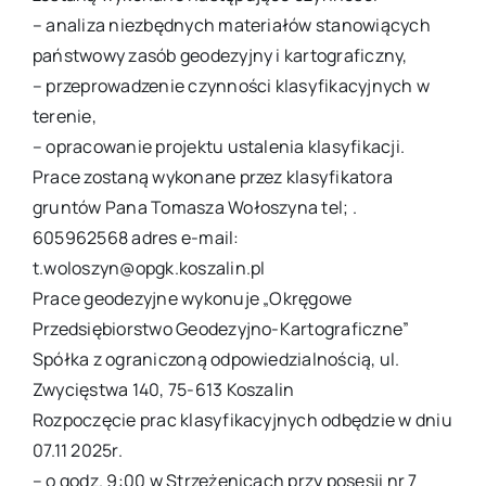
– analiza niezbędnych materiałów stanowiących
państwowy zasób geodezyjny i kartograficzny,
– przeprowadzenie czynności klasyfikacyjnych w
terenie,
– opracowanie projektu ustalenia klasyfikacji.
Prace zostaną wykonane przez klasyfikatora
gruntów Pana Tomasza Wołoszyna tel; .
605962568 adres e-mail:
t.woloszyn@opgk.koszalin.pl
Prace geodezyjne wykonuje „Okręgowe
Przedsiębiorstwo Geodezyjno-Kartograficzne”
Spółka z ograniczoną odpowiedzialnością, ul.
Zwycięstwa 140, 75-613 Koszalin
Rozpoczęcie prac klasyfikacyjnych odbędzie w dniu
07.11 2025r.
– o godz. 9:00 w Strzeżenicach przy posesji nr 7