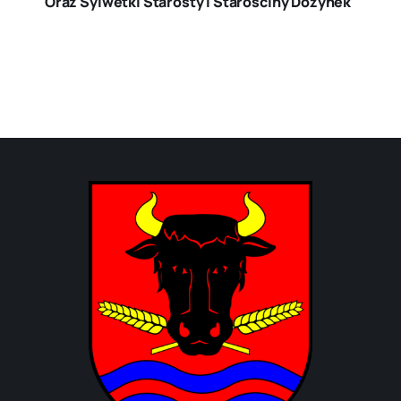
Oraz Sylwetki Starosty I Starościny Dożynek