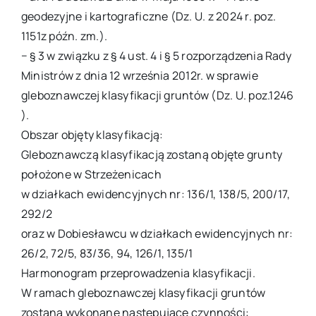
geodezyjne i kartograficzne (Dz. U. z 2024 r. poz.
1151z późn. zm.).
− § 3 w związku z § 4 ust. 4 i § 5 rozporządzenia Rady
Ministrów z dnia 12 września 2012r. w sprawie
gleboznawczej klasyfikacji gruntów (Dz. U. poz.1246
).
Obszar objęty klasyfikacją:
Gleboznawczą klasyfikacją zostaną objęte grunty
położone w Strzeżenicach
w działkach ewidencyjnych nr: 136/1, 138/5, 200/17,
292/2
oraz w Dobiesławcu w działkach ewidencyjnych nr:
26/2, 72/5, 83/36, 94, 126/1, 135/1
Harmonogram przeprowadzenia klasyfikacji.
W ramach gleboznawczej klasyfikacji gruntów
zostaną wykonane następujące czynności: