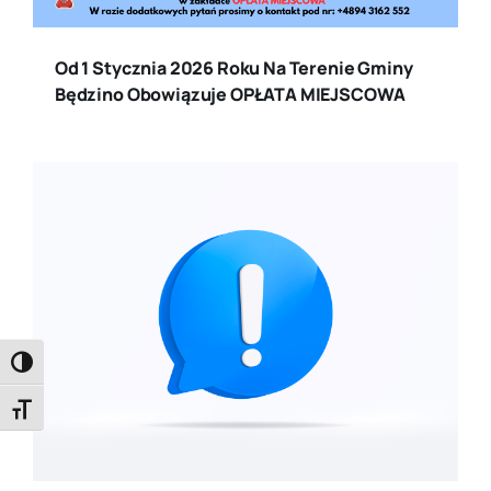
Od 1 Stycznia 2026 Roku Na Terenie Gminy
Będzino Obowiązuje OPŁATA MIEJSCOWA
Toggle High Contrast
Toggle Font size