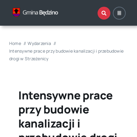
Przejdź
do
zawartości
Home
Wydarzenia
Intensywne prace przy budowie kanalizacji i przebudowie
drogi w Strzeżenicy
Intensywne prace
przy budowie
kanalizacji i