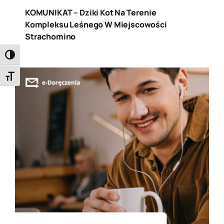
KOMUNIKAT – Dziki Kot Na Terenie
Kompleksu Leśnego W Miejscowości
Strachomino
Toggle High Contrast
Toggle Font size