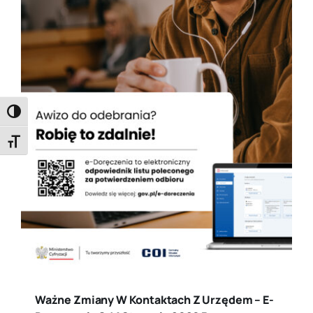
Toggle High Contrast
Toggle Font size
Ważne Zmiany W Kontaktach Z Urzędem – E-