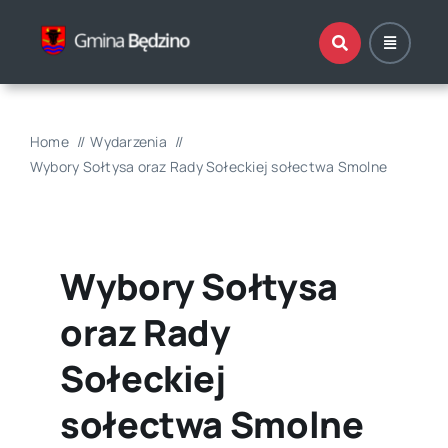
Przejdź
do
zawartości
Home
Wydarzenia
Wybory Sołtysa oraz Rady Sołeckiej sołectwa Smolne
Wybory Sołtysa
oraz Rady
Sołeckiej
sołectwa Smolne