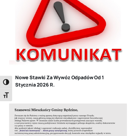
Nowe Stawki Za Wywóz Odpadów Od 1
Toggle High Contrast
Stycznia 2026 R.
Toggle Font size